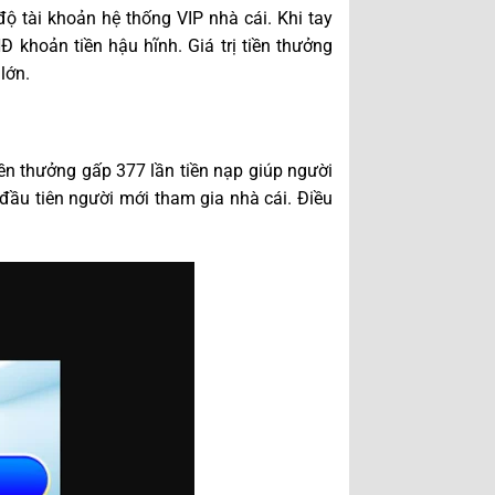
ộ tài khoản hệ thống VIP nhà cái. Khi tay
khoản tiền hậu hĩnh. Giá trị tiền thưởng
 lớn.
ền thưởng gấp 377 lần tiền nạp giúp người
đầu tiên người mới tham gia nhà cái. Điều