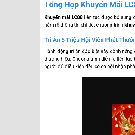
Tổng Hợp Khuyến Mãi LC
Khuyến mãi LC88
liên tục được bổ sung 
nắm rõ thông tin chi tiết chương trình
khu
Tri Ân 5 Triệu Hội Viên Phát Thư
Hành động tri ân đặc biệt này dành riêng c
thương hiệu. Chương trình diễn ra liên tụ
người đủ điều kiện đều có cơ hội nhận phầ