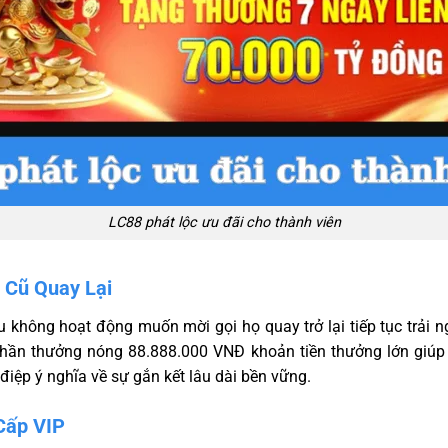
LC88 phát lộc ưu đãi cho thành viên
 Cũ Quay Lại
u không hoạt động muốn mời gọi họ quay trở lại tiếp tục trải n
phần thưởng nóng 88.888.000 VNĐ khoản tiền thưởng lớn giúp 
điệp ý nghĩa về sự gắn kết lâu dài bền vững.
Cấp VIP