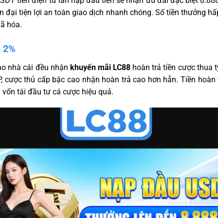
SDT tiền điện tử lần nạp đầu tiên sẽ nhận ưu đãi đặc biệt 8.8
n đại tiện lợi an toàn giao dịch nhanh chóng. Số tiền thưởng 
mã hóa.
n 2%
ào nhà cái đều nhận
khuyến mãi LC88
hoàn trả tiền cược thua t
IP, cược thủ cấp bậc cao nhận hoàn trả cao hơn hẳn. Tiền hoàn
 vốn tái đầu tư cá cược hiệu quả.