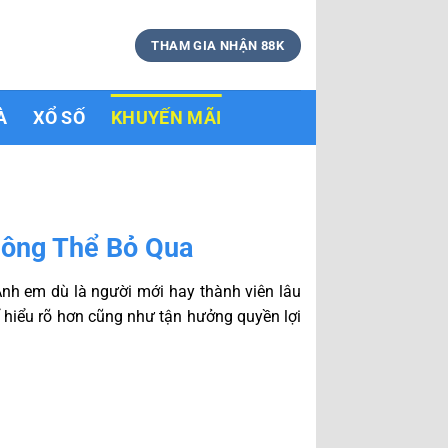
THAM GIA NHẬN 88K
À
XỔ SỐ
KHUYẾN MÃI
hông Thể Bỏ Qua
 Anh em dù là người mới hay thành viên lâu
 hiểu rõ hơn cũng như tận hưởng quyền lợi