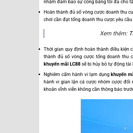
nhằm đảm bảo sự công bằng tối đa cho tấ
Hoàn thành đủ số vòng cược doanh thu cư
chơi cần đạt tổng doanh thu cược yêu cầu h
Xem thêm:
T
Thời gian quy định hoàn thành điều kiện cầ
thành đủ số vòng cược tổng doanh thu cư
khuyến mãi LC88
sẽ bị hủy bỏ tự động tài 
Nghiêm cấm hành vi lạm dụng
khuyến m
hành vi gian lận cá cược nhóm cược đối n
khoản vĩnh viễn không cần thông báo trướ