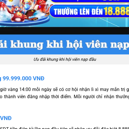
Ưu đãi khung khi hội viên nạp đầu
g 99.999.000 VNĐ
 giờ vàng 14:00 mỗi ngày sẽ có cơ hội nhận lì xì may mắn trị
ho thành viên đăng nhập thời điểm. Mỗi người chỉ nhận thưở
 VNĐ