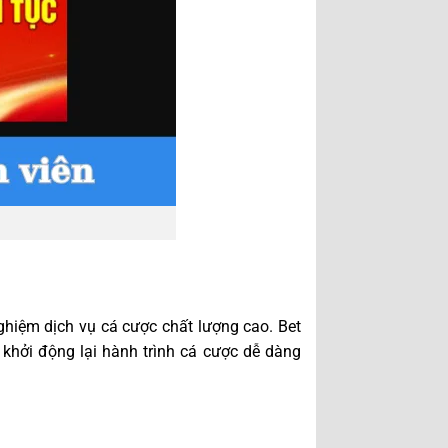
ghiệm dịch vụ cá cược chất lượng cao. Bet
khởi động lại hành trình cá cược dễ dàng