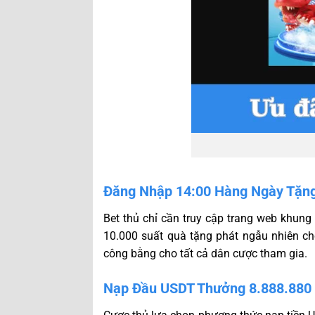
Đăng Nhập 14:00 Hàng Ngày Tặn
Bet thủ chỉ cần truy cập trang web khung
10.000 suất quà tặng phát ngẫu nhiên c
công bằng cho tất cả dân cược tham gia.
Nạp Đầu USDT Thưởng 8.888.880