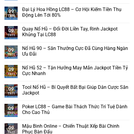
Đại Lý Hoa Hồng LC88 – Cơ Hội Kiếm Tiền Thụ
09
Động Lên Tới 80%
Th11
Quay Nổ Hũ – Đổi Đời Liền Tay, Rinh Jackpot
09
Khủng Tại LC88
Th11
Nổ Hũ 90 – Săn Thưởng Cực Đã Cùng Hàng Ngàn
09
Ưu Đãi
Th11
Nổ Hũ 52 – Tận Hưởng May Mắn Jackpot Tiền Tỷ
09
Cực Nhanh
Th11
Tool Nổ Hũ – Bí Quyết Bất Bại Giúp Dân Cược Săn
09
Jackpot
Th11
Poker LC88 – Game Bài Thách Thức Trí Tuệ Dành
09
Cho Cao Thủ
Th11
Mậu Binh Online – Chiến Thuật Xếp Bài Chinh
09
Phục Bàn Đấu
Th11