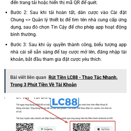
đến trang tải hoặc hiển thị mã QR để quét.
Bước 2: Sau khi tải hoàn tất, dân cược vào Cài đặt
Chung => Quản lý thiết bị để tìm tên nhà cung cấp ứng
dụng, sau đó chọn Tin Cậy để cho phép app hoạt động
bình thường.
Bước 3: Sau khi ủy quyền thành công, biểu tượng app
nhà cái sẽ sẵn sàng để tay cược mở lên, đăng nhập tài
khoản, bắt đầu tham gia đặt cược yêu thích.
Bài viết liên quan
Rút Tiền LC88 - Thao Tác Nhanh,
Trong 3 Phút Tiền Về Tài Khoản