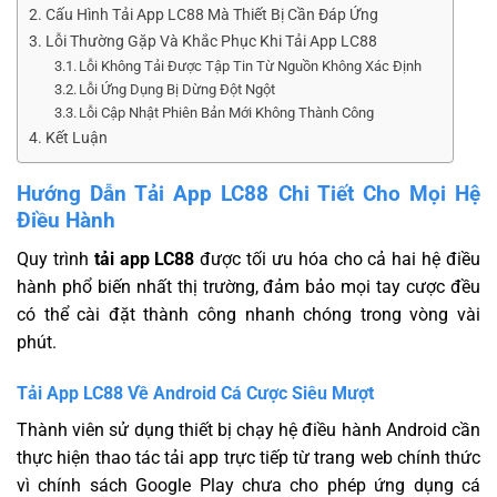
Cấu Hình Tải App LC88 Mà Thiết Bị Cần Đáp Ứng
Lỗi Thường Gặp Và Khắc Phục Khi Tải App LC88
Lỗi Không Tải Được Tập Tin Từ Nguồn Không Xác Định
Lỗi Ứng Dụng Bị Dừng Đột Ngột
Lỗi Cập Nhật Phiên Bản Mới Không Thành Công
Kết Luận
Hướng Dẫn Tải App LC88 Chi Tiết Cho Mọi Hệ
Điều Hành
Quy trình
tải app LC88
được tối ưu hóa cho cả hai hệ điều
hành phổ biến nhất thị trường, đảm bảo mọi tay cược đều
có thể cài đặt thành công nhanh chóng trong vòng vài
phút.
Tải App LC88 Về Android Cá Cược Siêu Mượt
Thành viên sử dụng thiết bị chạy hệ điều hành Android cần
thực hiện thao tác tải app trực tiếp từ trang web chính thức
vì chính sách Google Play chưa cho phép ứng dụng cá