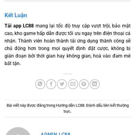
Kết Luận
Tải app LC88
mang lại tốc độ truy cập vượt trội, bảo mật
cao, kho game hấp dẫn được tối ưu ngay trên điện thoại cá
nhận. Thành viên hoàn thành tải ứng dụng thành công sẽ
chủ động hơn trong mọi quyết định đặt cược, không bị
gián đoạn bởi thời gian hay không gian, hoà vào đam mê
bất tận.
Bài viết này được đăng trong
Hướng dẫn LC88
. Đánh dấu
liên kết thường
trực
.
ADMIN LC88