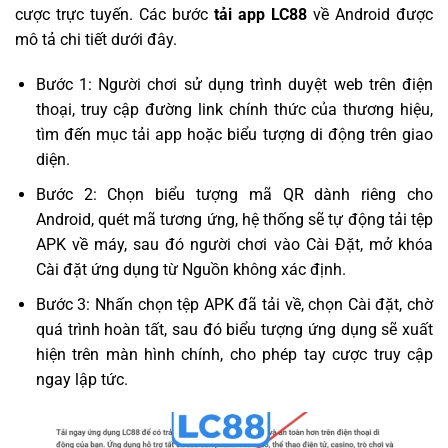
cược trực tuyến. Các bước
tải app
LC88
về Android được
mô tả chi tiết dưới đây.
Bước 1: Người chơi sử dụng trình duyệt web trên điện
thoại, truy cập đường link chính thức của thương hiệu,
tìm đến mục tải app hoặc biểu tượng di động trên giao
diện.
Bước 2: Chọn biểu tượng mã QR dành riêng cho
Android, quét mã tương ứng, hệ thống sẽ tự động tải tệp
APK về máy, sau đó người chơi vào Cài Đặt, mở khóa
Cài đặt ứng dụng từ Nguồn không xác định.
Bước 3: Nhấn chọn tệp APK đã tải về, chọn Cài đặt, chờ
quá trình hoàn tất, sau đó biểu tượng ứng dụng sẽ xuất
hiện trên màn hình chính, cho phép tay cược truy cập
ngay lập tức.