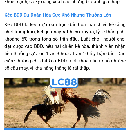
khỏe mạnh, có kỹ năng xuất sắc nhưng bị đánh giá thấp.
Kèo BDD Dự Đoán Hòa Cực Khó Nhưng Thưởng Lớn
Kèo BDD là kèo dự đoán trận đấu hòa, hai chiến kê cùng
chết trong trận, kết quả này rất hiếm xảy ra, tỷ lệ thắng chỉ
khoảng 5% trong tổng số trận đấu. Luật chơi: người chơi
đặt cược vào BDD, nếu hai chiến kê hòa, thành viên nhận
tiền thưởng cực lớn 1 ăn 8 hoặc 1 ăn 10 tùy trận đấu. Dân
cược thường chỉ đặt kèo BDD một khoản tiền nhỏ như vé
số cầu may, vì khả năng thắng là rất thấp.