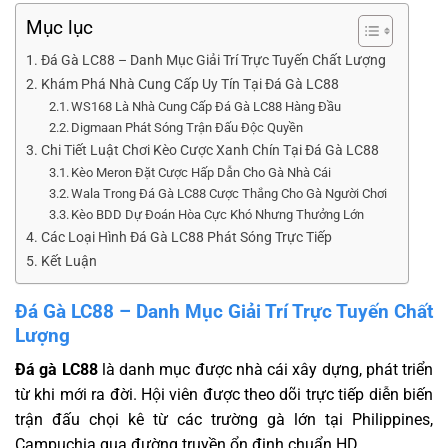
Mục lục
Đá Gà LC88 – Danh Mục Giải Trí Trực Tuyến Chất Lượng
Khám Phá Nhà Cung Cấp Uy Tín Tại Đá Gà LC88
WS168 Là Nhà Cung Cấp Đá Gà LC88 Hàng Đầu
Digmaan Phát Sóng Trận Đấu Độc Quyền
Chi Tiết Luật Chơi Kèo Cược Xanh Chín Tại Đá Gà LC88
Kèo Meron Đặt Cược Hấp Dẫn Cho Gà Nhà Cái
Wala Trong Đá Gà LC88 Cược Thắng Cho Gà Người Chơi
Kèo BDD Dự Đoán Hòa Cực Khó Nhưng Thưởng Lớn
Các Loại Hình Đá Gà LC88 Phát Sóng Trực Tiếp
Kết Luận
Đá Gà LC88 – Danh Mục Giải Trí Trực Tuyến Chất
Lượng
Đá gà LC88
là danh mục được nhà cái xây dựng, phát triển
từ khi mới ra đời. Hội viên được theo dõi trực tiếp diễn biến
trận đấu chọi kê từ các trường gà lớn tại Philippines,
Campuchia qua đường truyền ổn định chuẩn HD.