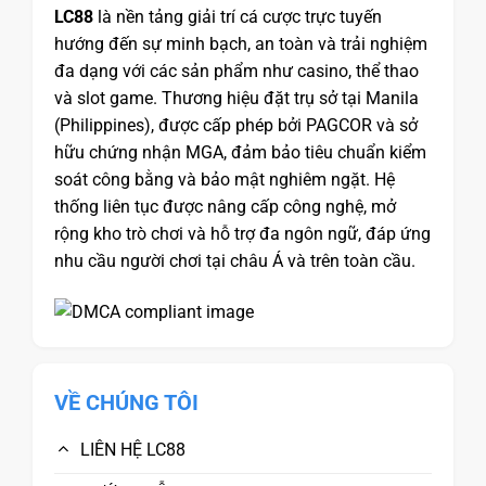
LC88
là nền tảng giải trí cá cược trực tuyến
hướng đến sự minh bạch, an toàn và trải nghiệm
đa dạng với các sản phẩm như casino, thể thao
và slot game. Thương hiệu đặt trụ sở tại Manila
(Philippines), được cấp phép bởi PAGCOR và sở
hữu chứng nhận MGA, đảm bảo tiêu chuẩn kiểm
soát công bằng và bảo mật nghiêm ngặt. Hệ
thống liên tục được nâng cấp công nghệ, mở
rộng kho trò chơi và hỗ trợ đa ngôn ngữ, đáp ứng
nhu cầu người chơi tại châu Á và trên toàn cầu.
VỀ CHÚNG TÔI
LIÊN HỆ LC88