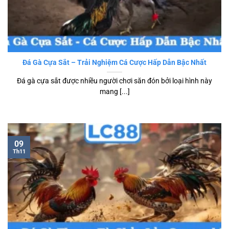
Đá Gà Cựa Sắt – Trải Nghiệm Cá Cược Hấp Dẫn Bậc Nhất
Đá gà cựa sắt được nhiều người chơi săn đón bởi loại hình này
mang [...]
09
Th11