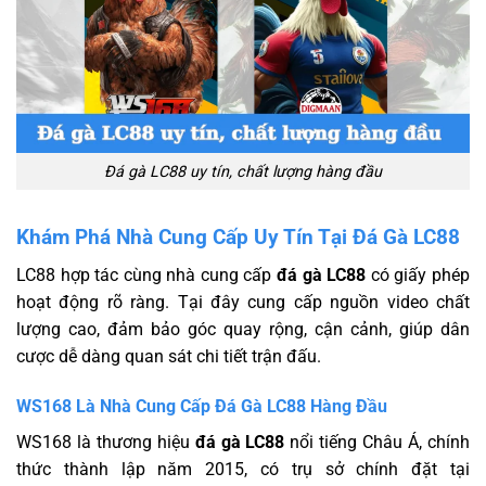
Đá gà LC88 uy tín, chất lượng hàng đầu
Khám Phá Nhà Cung Cấp Uy Tín Tại Đá Gà LC88
LC88 hợp tác cùng nhà cung cấp
đá gà LC88
có giấy phép
hoạt động rõ ràng. Tại đây cung cấp nguồn video chất
lượng cao, đảm bảo góc quay rộng, cận cảnh, giúp dân
cược dễ dàng quan sát chi tiết trận đấu.
WS168 Là Nhà Cung Cấp Đá Gà LC88 Hàng Đầu
WS168 là thương hiệu
đá gà LC88
nổi tiếng Châu Á, chính
thức thành lập năm 2015, có trụ sở chính đặt tại