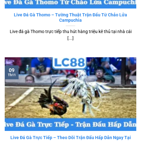
Live Đá Gà Thomo – Tường Thuật Trận Đấu Từ Chảo Lửa
Campuchia
Live đá gà Thomo trực tiếp thu hút hàng triệu kê thủ tại nhà cái
[...]
09
Th11
Live Đá Gà Trực Tiếp – Theo Dõi Trận Đấu Hấp Dẫn Ngay Tại