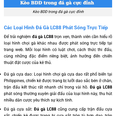
Kèo BDD trong đá gà cực đỉnh
Các Loại Hình Đá Gà LC88 Phát Sóng Trực Tiếp
Để trải nghiệm
đá gà LC88
trọn vẹn, thành viên cần hiểu rõ
loại hình chọi gà khác nhau được phát sóng trực tiếp tại
trang web. Mỗi loại hình có luật chơi, cách thức thi đấu,
cùng những đặc điểm riêng biệt, ảnh hưởng đến chiến
thuật đặt cược của kê thủ.
Đá gà cựa dao: Loại hình chọi gà cựa dao rất phổ biến tại
Philippines, chiến kê được trang bị lưỡi dao sắc bén ở chân,
trận đấu kết thúc rất nhanh chỉ trong vài hồ.
Đá gà LC88
phát sóng thường xuyên giải đấu của loại hình này, thu hút
nhiều dân cược yêu thích sự kịch tính.
Đá gà cựa sắt:
Đá gà LC88
cũng cung cấp trận đấu cựa
sắt, chiến kê được trang bị cựa sắt tròn tù hơn dao, trận