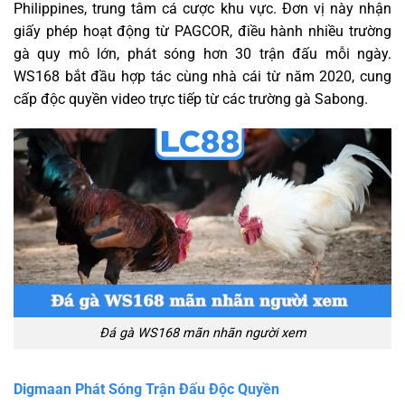
Philippines, trung tâm cá cược khu vực. Đơn vị này nhận
giấy phép hoạt động từ PAGCOR, điều hành nhiều trường
gà quy mô lớn, phát sóng hơn 30 trận đấu mỗi ngày.
WS168 bắt đầu hợp tác cùng nhà cái từ năm 2020, cung
cấp độc quyền video trực tiếp từ các trường gà Sabong.
Đá gà WS168 mãn nhãn người xem
Digmaan Phát Sóng Trận Đấu Độc Quyền