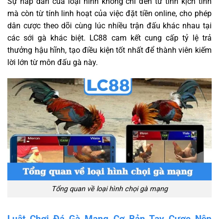
Sự hấp dẫn của loại hình không chỉ đến từ tính kịch tính
mà còn từ tính linh hoạt của việc đặt tiền online, cho phép
dân cược theo dõi cùng lúc nhiều trận đấu khác nhau tại
các sới gà khác biệt. LC88 cam kết cung cấp tỷ lệ trả
thưởng hậu hĩnh, tạo điều kiện tốt nhất để thành viên kiếm
lời lớn từ môn đấu gà này.
Tổng quan về loại hình chọi gà mạng
Luật Chơi Đá Gà Mạng Cơ Bản Tay Cược Nên