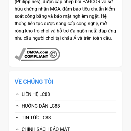
(Philippines), được cấp phép bởi PAGCOR và sở
hữu chứng nhận MGA, đảm bảo tiêu chuẩn kiểm
soát công bằng và bảo mật nghiêm ngặt. Hệ
thống liên tục được nâng cấp công nghệ, mở
rộng kho trò chơi và hỗ trợ đa ngôn ngữ, đáp ứng
nhu cầu người chơi tại châu Á và trên toàn cầu.
VỀ CHÚNG TÔI
LIÊN HỆ LC88
HƯỚNG DẪN LC88
TIN TỨC LC88
CHÍNH SÁCH BẢO MẬT