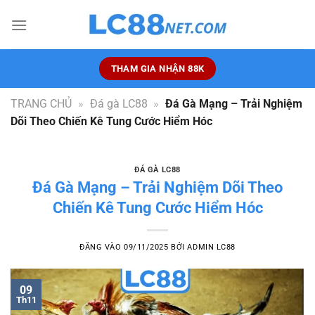
Bỏ
qua
nội
dung
THAM GIA NHẬN 88K
TRANG CHỦ
»
Đá gà LC88
»
Đá Gà Mạng – Trải Nghiệm
Dõi Theo Chiến Kê Tung Cước Hiểm Hóc
ĐÁ GÀ LC88
Đá Gà Mạng – Trải Nghiệm Dõi Theo
Chiến Kê Tung Cước Hiểm Hóc
ĐĂNG VÀO
09/11/2025
BỞI
ADMIN LC88
09
Th11