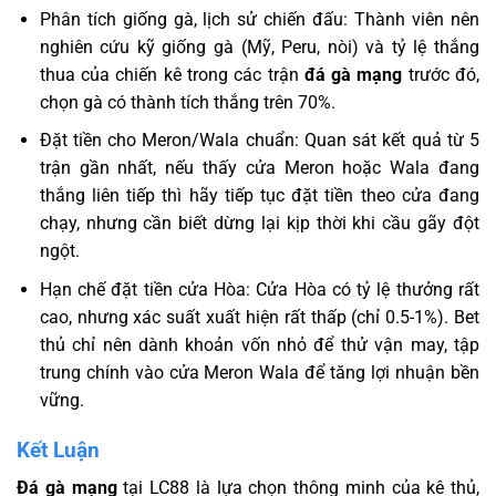
Phân tích giống gà, lịch sử chiến đấu: Thành viên nên
nghiên cứu kỹ giống gà (Mỹ, Peru, nòi) và tỷ lệ thắng
thua của chiến kê trong các trận
đá gà mạng
trước đó,
chọn gà có thành tích thắng trên 70%.
Đặt tiền cho Meron/Wala chuẩn: Quan sát kết quả từ 5
trận gần nhất, nếu thấy cửa Meron hoặc Wala đang
thắng liên tiếp thì hãy tiếp tục đặt tiền theo cửa đang
chạy, nhưng cần biết dừng lại kịp thời khi cầu gãy đột
ngột.
Hạn chế đặt tiền cửa Hòa: Cửa Hòa có tỷ lệ thưởng rất
cao, nhưng xác suất xuất hiện rất thấp (chỉ 0.5-1%). Bet
thủ chỉ nên dành khoản vốn nhỏ để thử vận may, tập
trung chính vào cửa Meron Wala để tăng lợi nhuận bền
vững.
Kết Luận
Đá gà mạng
tại LC88 là lựa chọn thông minh của kê thủ,