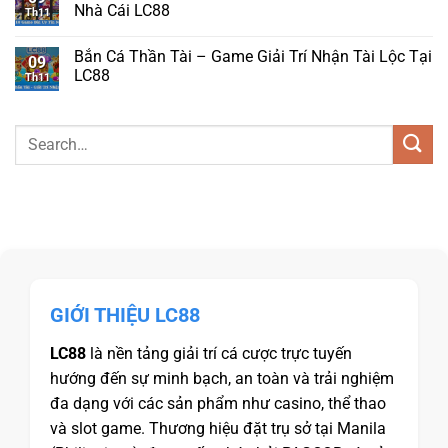
Nhà Cái LC88
Th11
Bắn Cá Thần Tài – Game Giải Trí Nhận Tài Lộc Tại
09
LC88
Th11
GIỚI THIỆU LC88
LC88
là nền tảng giải trí cá cược trực tuyến
hướng đến sự minh bạch, an toàn và trải nghiệm
đa dạng với các sản phẩm như casino, thể thao
và slot game. Thương hiệu đặt trụ sở tại Manila