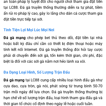
an toàn pháp lý tuyệt đối cho người chơi tham gia đặt tiền
tại LC88. Đá gà truyền thống thường diễn ra tự phát, tiềm
ẩn rủi ro pháp lý cao, gây lo lắng cho dân cá cược tham gia
đặt tiền trực tiếp tại sới.
Tính Tiện Lợi Mọi Lúc Mọi Nơi
Đá gà mạng
cho phép bet thủ theo dõi, đặt tiền tại nhà
hoặc bất kỳ đâu chỉ cần có thiết bị điện thoại hoặc máy
tính kết nối Internet. Đá gà truyền thống đòi hỏi tay cược
phải di chuyển đến sới gà, tốn kém thời gian, chi phí, đặc
biệt là đối với các sới gà nằm nơi hẻo lánh xa xôi.
Đa Dạng Loại Hình, Số Lượng Trận Đấu
Đá gà mạng
tại LC88 cung cấp nhiều loại hình đấu gà như
cựa dao, cựa tròn, gà nòi, phát sóng từ trung bình 50-70
trận mỗi ngày để lựa chọn. Đá gà truyền thống thường bị
hạn chế về số lượng trận đấu, loại hình tham gia đấu gà và
thời gian tổ chức cố định theo ngày lễ hoặc cuối tuần.