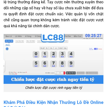
lệ trúng thưởng đáng kể. Tay cược nên thường xuyên theo
dõi những cặp số hay về hay số lâu chưa xuất hiện để đưa
ra quyết định đặt cược chuẩn xác. Việc quản lý vốn chặt
chẽ cũng quan trọng không kém tránh việc đặt cược vượt
quá khả năng tài chính dân cược.
Chiến lược đặt cược rinh ngay tiền tỷ
Khám Phá Điều Kiện Nhận Thưởng Lô Đề Online