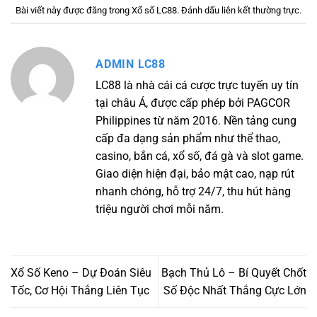
Bài viết này được đăng trong
Xổ số LC88
. Đánh dấu
liên kết thường trực
.
ADMIN LC88
LC88 là nhà cái cá cược trực tuyến uy tín
tại châu Á, được cấp phép bởi PAGCOR
Philippines từ năm 2016. Nền tảng cung
cấp đa dạng sản phẩm như thể thao,
casino, bắn cá, xổ số, đá gà và slot game.
Giao diện hiện đại, bảo mật cao, nạp rút
nhanh chóng, hỗ trợ 24/7, thu hút hàng
triệu người chơi mỗi năm.
Xổ Số Keno – Dự Đoán Siêu
Bạch Thủ Lô – Bí Quyết Chốt
Tốc, Cơ Hội Thắng Liên Tục
Số Độc Nhất Thắng Cực Lớn