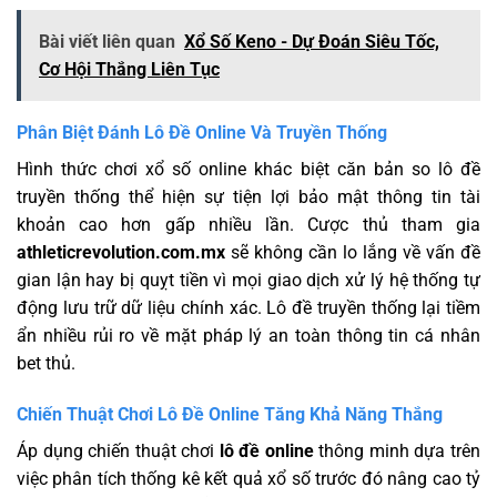
Bài viết liên quan
Xổ Số Keno - Dự Đoán Siêu Tốc,
Cơ Hội Thắng Liên Tục
Phân Biệt Đánh Lô Đề Online Và Truyền Thống
Hình thức chơi xổ số online khác biệt căn bản so lô đề
truyền thống thể hiện sự tiện lợi bảo mật thông tin tài
khoản cao hơn gấp nhiều lần. Cược thủ tham gia
athleticrevolution.com.mx
sẽ không cần lo lắng về vấn đề
gian lận hay bị quỵt tiền vì mọi giao dịch xử lý hệ thống tự
động lưu trữ dữ liệu chính xác. Lô đề truyền thống lại tiềm
ẩn nhiều rủi ro về mặt pháp lý an toàn thông tin cá nhân
bet thủ.
Chiến Thuật Chơi Lô Đề Online Tăng Khả Năng Thắng
Áp dụng chiến thuật chơi
lô đề online
thông minh dựa trên
việc phân tích thống kê kết quả xổ số trước đó nâng cao tỷ