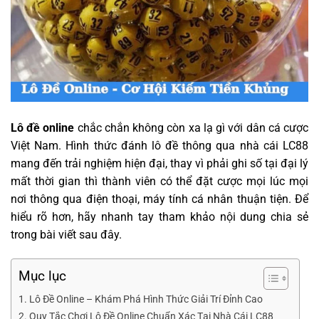
Lô đề online
chắc chắn không còn xa lạ gì với dân cá cược
Việt Nam. Hình thức đánh lô đề thông qua nhà cái LC88
mang đến trải nghiệm hiện đại, thay vì phải ghi số tại đại lý
mất thời gian thì thành viên có thể đặt cược mọi lúc mọi
nơi thông qua điện thoại, máy tính cá nhân thuận tiện. Để
hiểu rõ hơn, hãy nhanh tay tham khảo nội dung chia sẻ
trong bài viết sau đây.
Mục lục
Lô Đề Online – Khám Phá Hình Thức Giải Trí Đỉnh Cao
Quy Tắc Chơi Lô Đề Online Chuẩn Xác Tại Nhà Cái LC88