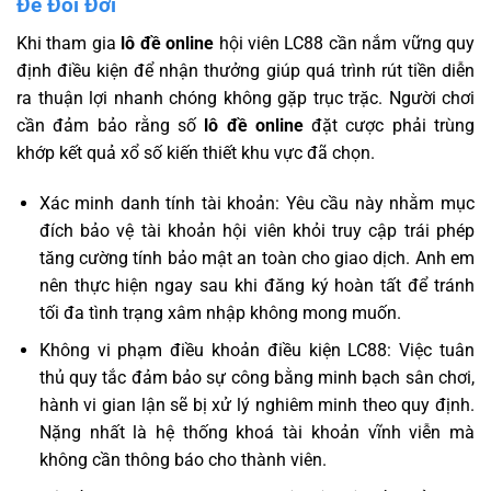
Để Đổi Đời
Khi tham gia
lô đề online
hội viên LC88 cần nắm vững quy
định điều kiện để nhận thưởng giúp quá trình rút tiền diễn
ra thuận lợi nhanh chóng không gặp trục trặc. Người chơi
cần đảm bảo rằng số
lô đề online
đặt cược phải trùng
khớp kết quả xổ số kiến thiết khu vực đã chọn.
Xác minh danh tính tài khoản: Yêu cầu này nhằm mục
đích bảo vệ tài khoản hội viên khỏi truy cập trái phép
tăng cường tính bảo mật an toàn cho giao dịch. Anh em
nên thực hiện ngay sau khi đăng ký hoàn tất để tránh
tối đa tình trạng xâm nhập không mong muốn.
Không vi phạm điều khoản điều kiện LC88: Việc tuân
thủ quy tắc đảm bảo sự công bằng minh bạch sân chơi,
hành vi gian lận sẽ bị xử lý nghiêm minh theo quy định.
Nặng nhất là hệ thống khoá tài khoản vĩnh viễn mà
không cần thông báo cho thành viên.