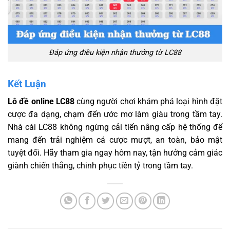
Đáp ứng điều kiện nhận thưởng từ LC88
Kết Luận
Lô đề online
LC88
cùng người chơi khám phá loại hình đặt
cược đa dạng, chạm đến ước mơ làm giàu trong tầm tay.
Nhà cái LC88 không ngừng cải tiến nâng cấp hệ thống để
mang đến trải nghiệm cá cược mượt, an toàn, bảo mật
tuyệt đối. Hãy tham gia ngay hôm nay, tận hưởng cảm giác
giành chiến thắng, chinh phục tiền tỷ trong tầm tay.