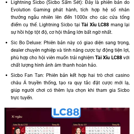
Lightning Sicbo (Sicbo Sấm Sét): Đây là phiên bản do
Evolution Gaming phát hành, tích hợp hệ số nhân
thưởng ngẫu nhiên lên đến 1000x cho các cửa tổng
điểm cụ thể. Lightning Sicbo tại
Tài Xỉu LC88
mang lại
sự hồi hộp tột độ, cơ hội thắng lớn bất ngờ nhất.
Sic Bo Deluxe: Phiên bản này có giao diện sang trọng,
dealer chuyên nghiệp và tính năng cược tự động tiện lợi,
phù hợp cho hội viên muốn trải nghiệm
Tài Xỉu LC88
với
chất lượng hình ảnh âm thanh hoàn hảo.
Sicbo Fan Tan: Phiên bản kết hợp hai trò chơi casino
châu Á truyền thống, tạo ra quy tắc đặt cược mới lạ,
giúp người chơi có thêm lựa chọn khi tham gia Sicbo
trực tuyến.