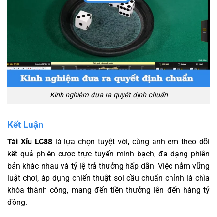
Kinh nghiệm đưa ra quyết định chuẩn
Kết Luận
Tài Xỉu LC88
là lựa chọn tuyệt vời, cùng anh em theo dõi
kết quả phiên cược trực tuyến minh bạch, đa dạng phiên
bản khác nhau và tỷ lệ trả thưởng hấp dẫn. Việc nắm vững
luật chơi, áp dụng chiến thuật soi cầu chuẩn chỉnh là chìa
khóa thành công, mang đến tiền thưởng lên đến hàng tỷ
đồng.