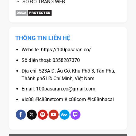
SƠ ĐỒ TRANG WEB
THÔNG TIN LIÊN HỆ
Website:
https://100pasaran.co/
Số điện thoại: 0358287370
Địa chỉ: 523A Đ. Âu Cơ, Khu Phố 3, Tân Phú,
Thành phố Hồ Chí Minh, Việt Nam
Email:
100pasaran.co@gmail.com
#lc88 #lc88netcom #lc88com #lc88nhacai