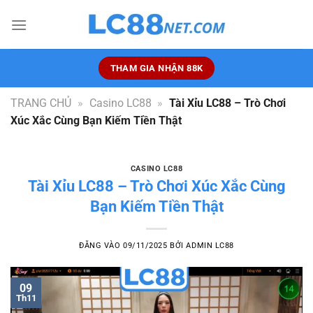
Bỏ
qua
nội
dung
THAM GIA NHẬN 88K
TRANG CHỦ
»
Casino LC88
»
Tài Xỉu LC88 – Trò Chơi
Xúc Xắc Cùng Bạn Kiếm Tiền Thật
CASINO LC88
Tài Xỉu LC88 – Trò Chơi Xúc Xắc Cùng
Bạn Kiếm Tiền Thật
ĐĂNG VÀO
09/11/2025
BỞI
ADMIN LC88
09
Th11