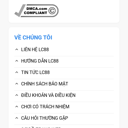
VỀ CHÚNG TÔI
LIÊN HỆ LC88
HƯỚNG DẪN LC88
TIN TỨC LC88
CHÍNH SÁCH BẢO MẬT
ĐIỀU KHOẢN VÀ ĐIỀU KIỆN
CHƠI CÓ TRÁCH NHIỆM
CÂU HỎI THƯỜNG GẶP