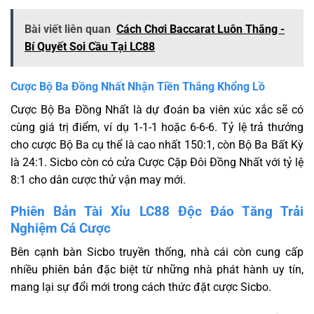
Bài viết liên quan
Cách Chơi Baccarat Luôn Thắng -
Bí Quyết Soi Cầu Tại LC88
Cược Bộ Ba Đồng Nhất Nhận Tiền Thắng Khổng Lồ
Cược Bộ Ba Đồng Nhất là dự đoán ba viên xúc xắc sẽ có
cùng giá trị điểm, ví dụ 1-1-1 hoặc 6-6-6. Tỷ lệ trả thưởng
cho cược Bộ Ba cụ thể là cao nhất 150:1, còn Bộ Ba Bất Kỳ
là 24:1. Sicbo còn có cửa Cược Cặp Đôi Đồng Nhất với tỷ lệ
8:1 cho dân cược thử vận may mới.
Phiên Bản Tài Xỉu LC88 Độc Đáo Tăng Trải
Nghiệm Cá Cược
Bên cạnh bàn Sicbo truyền thống, nhà cái còn cung cấp
nhiều phiên bản đặc biệt từ những nhà phát hành uy tín,
mang lại sự đổi mới trong cách thức đặt cược Sicbo.