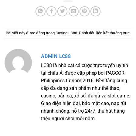
Bài viết này được đăng trong
Casino LC88
. Đánh dấu
liên kết thường trực
.
ADMIN LC88
LC88 là nhà cái cá cược trực tuyến uy tín
tại châu Á, được cấp phép bởi PAGCOR
Philippines từ năm 2016. Nền tảng cung
cấp đa dạng sản phẩm như thể thao,
casino, bắn cá, xổ số, đá gà và slot game.
Giao diện hiện đại, bảo mật cao, nạp rút
nhanh chóng, hỗ trợ 24/7, thu hút hàng
triệu người chơi mỗi năm.